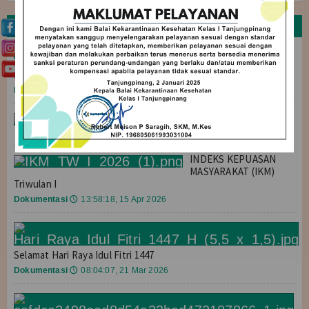
Agenda
BERITA TERBARU
Buletin
Perkuat Ketahanan Kesehatan, BKK
BANK SOP (Standar Operasional
Tanjungpinang Gelar Reviu Rencana
Prosedur) PELAYANAN
Kontinjensi KKMMD di Lagoi
Berita
12:21:21, 13 Mei 2026
🕔
Wilayah Kerja
Kawal Kesehatan Calon Jemaah Haji
Wilayah Kerja SBP
Berita
11:50:22, 22 Apr 2026
🕔
INDEKS KEPUASAN
Wilayah Kerja Bandara RHF
MASYARAKAT (IKM)
Triwulan I
Wilayah Kerja Kijang
Dokumentasi
13:58:18, 15 Apr 2026
🕔
Wilayah Kerja Lagoi
Wilayah Kerja Lobam
Selamat Hari Raya Idul Fitri 1447
Dokumentasi
08:04:07, 21 Mar 2026
🕔
Wilayah Kerja Tanjung Uban