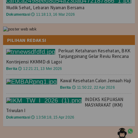
Wilayah Kerja Dabo Singkep
Mudik Sehat, Lebaran Nyaman Bersama
Wilayah Kerja Tarempa
Dokumentasi
11:18:13, 16 Mar 2026
🕔
Wilayah Kerja Ranai
PILIHAN REDAKSI
Layanan
Perkuat Ketahanan Kesehatan, BKK
Maklumat Pelayanan
Tanjungpinang Gelar Reviu Rencana
Kontinjensi KKMMD di Lagoi
Jadwal Pelayanan
Berita
12:21:21, 13 Mei 2026
🕔
Layanan Kekarantinaan Penumpang
Kawal Kesehatan Calon Jemaah Haji
Berita
11:50:22, 22 Apr 2026
🕔
Standar Pelayanan
INDEKS KEPUASAN
MASYARAKAT (IKM)
Vaksinasi Online
Triwulan I
Dokumentasi
13:58:18, 15 Apr 2026
🕔
SIMKESPEL
WBS