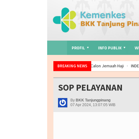
PROFIL
INFO PUBLIK
WI
Kawal Kesehatan Calon Jemaah Haji
INDEKS KEPUASAN 
BREAKING NEWS
Perkuat Ketahanan Kesehatan, BKK Tanjungpinang Gelar R
FREE : Focus Reliable Expert Elegant
Pengawasan Arus 
SOP PELAYANAN
Memperingati Bulan K3 Nasional Tahun 2026
INDEKS KE
By
BKK Tanjungpinang
07 Apr 2024, 13:07:05 WIB