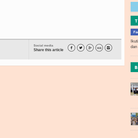
T
Fa
Ikut
Social media
dan 



wa

Share this article
B