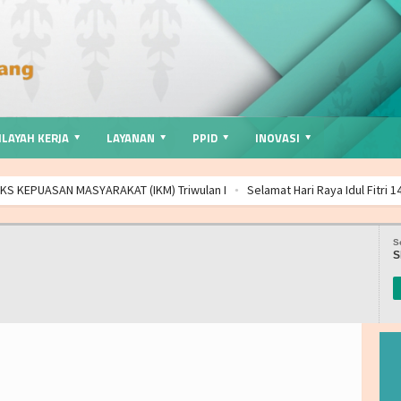
LAYAH KERJA
LAYANAN
PPID
INOVASI
MASYARAKAT (IKM) Triwulan I
Selamat Hari Raya Idul Fitri 1447
Mudik 
eviu Rencana Kontinjensi KKMMD di Lagoi
Kawal Kesehatan Calon Jemaah
Mudik Natal 2025 dan Tahun baru 2026
Perkuat Ketahanan Kesehatan, BK
S
PUASAN MASYARAKAT (IKM) Triwulan IV
FREE : Focus Reliable Expert Elega
S