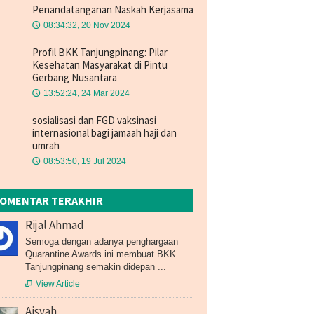
Penandatanganan Naskah Kerjasama
08:34:32, 20 Nov 2024
🕔
Profil BKK Tanjungpinang: Pilar
Kesehatan Masyarakat di Pintu
Gerbang Nusantara
13:52:24, 24 Mar 2024
🕔
sosialisasi dan FGD vaksinasi
internasional bagi jamaah haji dan
umrah
08:53:50, 19 Jul 2024
🕔
OMENTAR TERAKHIR
Rijal Ahmad
Semoga dengan adanya penghargaan
Quarantine Awards ini membuat BKK
Tanjungpinang semakin didepan ...
View Article

Aisyah