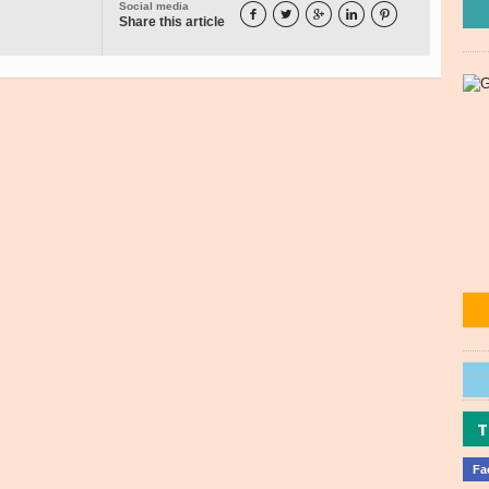
Social media





Share this article
T
Fa