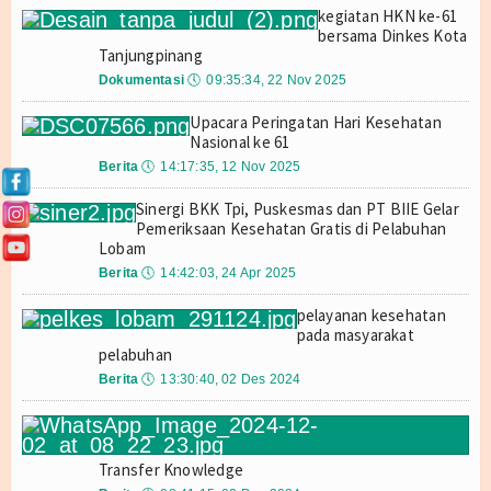
INDEKS KEPUASAN MASYARAKAT (IKM) Triwulan I
Selamat Hari Ra
kegiatan HKN ke-61
Laporan 2019
bersama Dinkes Kota
BKK Tanjungpinang Gerakan ASRI (Aman Sehat Resik Indah)
Me
Tanjungpinang
INDEKS KEPUASAN MASYARAKAT (IKM) Triwulan IV
FREE : Focus 
Laporan 2020
Dokumentasi
🕔
09:35:34, 22 Nov 2025
Pengawasan Arus Mudik Natal 2025 dan Tahun baru 2026
Perkuat Ketahanan Kesehatan, BKK Tanjungpinang Gelar Reviu Re
Laporan 2021
Upacara Peringatan Hari Kesehatan
Nasional ke 61
Laporan 2022
Berita
🕔
14:17:35, 12 Nov 2025
Sinergi BKK Tpi, Puskesmas dan PT BIIE Gelar
Laporan 2023
Pemeriksaan Kesehatan Gratis di Pelabuhan
Lobam
Laporan 2024
Berita
🕔
14:42:03, 24 Apr 2025
Laporan 2025
pelayanan kesehatan
pada masyarakat
Laporan 2026
pelabuhan
Berita
🕔
13:30:40, 02 Des 2024
Video
Gallery
Transfer Knowledge