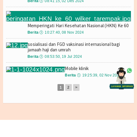
Agenda
Berita
🕔
08:41:15, 02 Des 2024
Buletin
Memperingati Hari Kesehatan Nasional (HKN) Ke 60
BANK SOP (Standar Operasional
Prosedur) PELAYANAN
Berita
🕔
10:27:40, 08 Nov 2024
sosialisasi dan FGD vaksinasi internasional bagi
Wilayah Kerja
jamaah haji dan umrah
Berita
🕔
08:53:50, 19 Jul 2024
Wilayah Kerja SBP
Mobile klinik
Wilayah Kerja Bandara RHF
Berita
🕔
19:25:39, 02 Nov 2023
Wilayah Kerja Kijang
1
2
>
Wilayah Kerja Lagoi
Wilayah Kerja Lobam
Wilayah Kerja Tanjung Uban
© 2026 Copyright
bkktanjungpinang.com
. All Rights