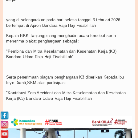
Wilayah Kerja Dabo Singkep
Wilayah Kerja Tarempa
yang di selengarakan pada hari selasa tanggal 3 februari 2026
bertempat di Apron Bandara Raja Haji Fisabilillah
Wilayah Kerja Ranai
Kepala BKK Tanjungpinang menghadiri acara tersebut serta
Layanan
menerima plakat penghargaan sebagai :
"Pembina dan Mitra Keselamatan dan Kesehatan Kerja (K3)
Maklumat Pelayanan
Bandara Udara Raja Haji Fisabilillah"
Jadwal Pelayanan
Serta penerimaan piagam penghargaan K3 diberikan Kepada ibu
Layanan Kekarantinaan Penumpang
Isye Dianti,SKM atas partisipasi
"Kontribusi Zero Accident dan Mitra Keselamatan dan Kesehatan
Standar Pelayanan
Kerja (K3) Bandara Udara Raja Haji Fisabilillah
Vaksinasi Online
SIMKESPEL
WBS