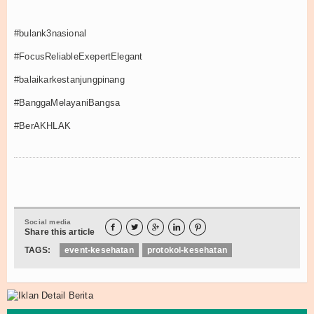
e-Nilai
#bulank3nasional
#FocusReliableExepertElegant
#balaikarkestanjungpinang
#BanggaMelayaniBangsa
#BerAKHLAK
Social media





Share this article
TAGS:
event-kesehatan
protokol-kesehatan