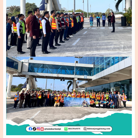
LAPOR!
KPK SIG 2.0
PPID
Profil PPID
INFO BERKALA
INFO SERTA MERTA
INFO YANG DIKECUALIKAN
PERMOHONAN INFORMASI
Inovasi
SI Rakit Jelita