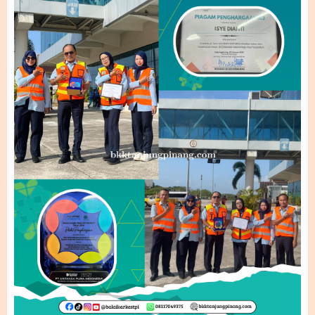
INDEKS KEPUASAN MASYARAKAT (IKM) Triwulan I
Laporan 2019
BKK Tanjungpinang Gerakan ASRI (Aman Sehat Re
INDEKS KEPUASAN MASYARAKAT (IKM) Triwulan IV
Laporan 2020
Pengawasan Arus Mudik Natal 2025 dan Tahun ba
Perkuat Ketahanan Kesehatan, BKK Tanjungpinan
Laporan 2021
Laporan 2022
Laporan 2023
Laporan 2024
Laporan 2025
Laporan 2026
Video
Gallery