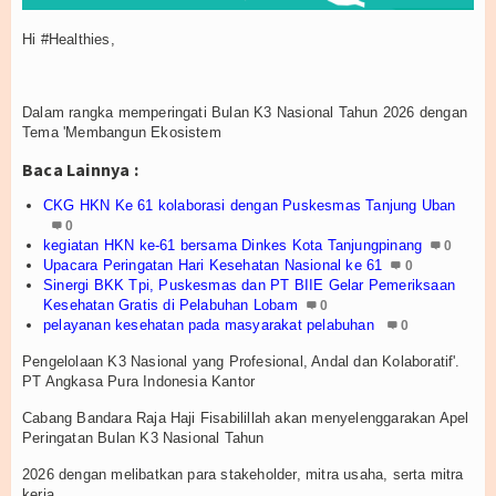
Agenda
Hi #Healthies,
Buletin
BANK SOP (Standar Operasional
Dalam rangka memperingati Bulan K3 Nasional Tahun 2026 dengan
Prosedur) PELAYANAN
Tema 'Membangun Ekosistem
Wilayah Kerja
Baca Lainnya :
CKG HKN Ke 61 kolaborasi dengan Puskesmas Tanjung Uban
Wilayah Kerja SBP
0
kegiatan HKN ke-61 bersama Dinkes Kota Tanjungpinang
0
Wilayah Kerja Bandara RHF
Upacara Peringatan Hari Kesehatan Nasional ke 61
0
Sinergi BKK Tpi, Puskesmas dan PT BIIE Gelar Pemeriksaan
Kesehatan Gratis di Pelabuhan Lobam
0
Wilayah Kerja Kijang
pelayanan kesehatan pada masyarakat pelabuhan
0
Wilayah Kerja Lagoi
Pengelolaan K3 Nasional yang Profesional, Andal dan Kolaboratif'.
PT Angkasa Pura Indonesia Kantor
Wilayah Kerja Lobam
Cabang Bandara Raja Haji Fisabilillah akan menyelenggarakan Apel
Peringatan Bulan K3 Nasional Tahun
Wilayah Kerja Tanjung Uban
2026 dengan melibatkan para stakeholder, mitra usaha, serta mitra
kerja.